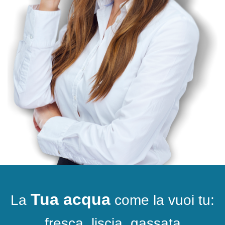
Tua acqua
La
come la vuoi tu:
fresca, liscia, gassata