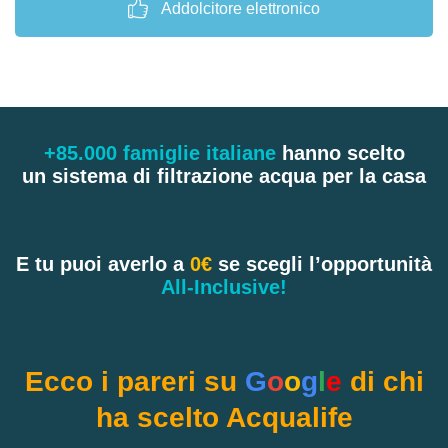
Addolcitore elettronico
+85.000 famiglie italiane
hanno scelto
un sistema di filtrazione acqua per la casa
E tu puoi averlo a
0€
se scegli l’opportunità
All-Inclusive!
Ecco i pareri su
G
o
o
g
l
e
di chi
ha scelto Acqualife