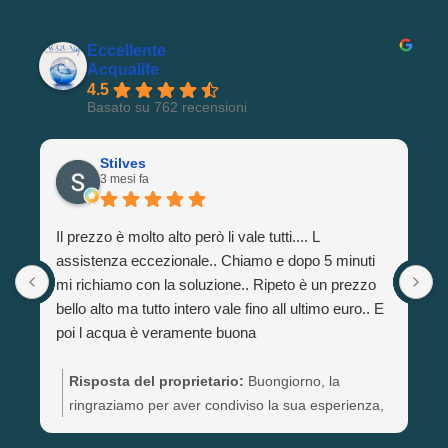
Eccellente
Acqualife
4.5
Basato su 762 recensioni
Stilves
3 mesi fa
Il prezzo è molto alto però li vale tutti.... L
O
assistenza eccezionale.. Chiamo e dopo 5 minuti
mi richiamo con la soluzione.. Ripeto è un prezzo
bello alto ma tutto intero vale fino all ultimo euro.. E
poi l acqua è veramente buona
Risposta del proprietario:
Buongiorno, la
ringraziamo per aver condiviso la sua esperienza,
di cui siamo entusiasti. Complimenti per aver