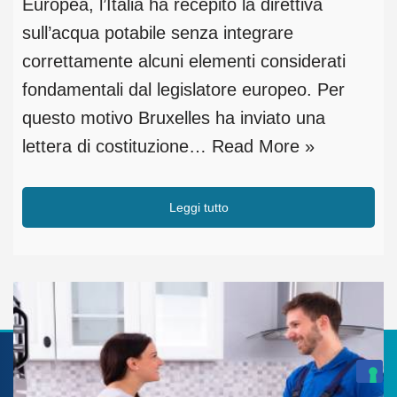
Europea, l’Italia ha recepito la direttiva
sull’acqua potabile senza integrare
correttamente alcuni elementi considerati
fondamentali dal legislatore europeo. Per
questo motivo Bruxelles ha inviato una
lettera di costituzione…
Read More »
Leggi tutto
Scopri cosa bevi a casa →
Test acqua
GRATIS
›
· del valore di 200€