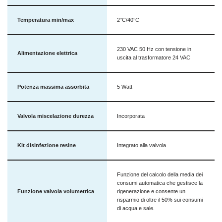
Temperatura min/max
2°C/40°C
230 VAC 50 Hz con tensione in
Alimentazione elettrica
uscita al trasformatore 24 VAC
Potenza massima assorbita
5 Watt
Valvola miscelazione durezza
Incorporata
Kit disinfezione resine
Integrato alla valvola
Funzione del calcolo della media dei
consumi automatica che gestisce la
Funzione valvola volumetrica
rigenerazione e consente un
risparmio di oltre il 50% sui consumi
di acqua e sale.