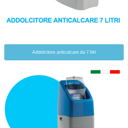
Addolcitore anticalcare da 7 litri