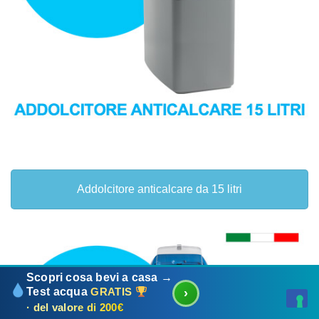
Addolcitore anticalcare da 15 litri
Scopri cosa bevi a casa →
Test acqua
GRATIS
›
· del valore di 200€