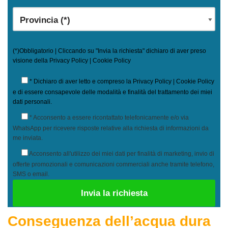
(*)Obbligatorio | Cliccando su "Invia la richiesta" dichiaro di aver preso
visione della
Privacy Policy
|
Cookie Policy
* Dichiaro di aver letto e compreso la
Privacy Policy
|
Cookie Policy
e di essere consapevole delle modalità e finalità del trattamento dei miei
dati personali.
* Acconsento a essere ricontattato telefonicamente e/o via
WhatsApp per ricevere risposte relative alla richiesta di informazioni da
me inviata.
Acconsento all'utilizzo dei miei dati per finalità di marketing, invio di
offerte promozionali e comunicazioni commerciali anche tramite telefono,
SMS o email.
Conseguenza dell’acqua dura