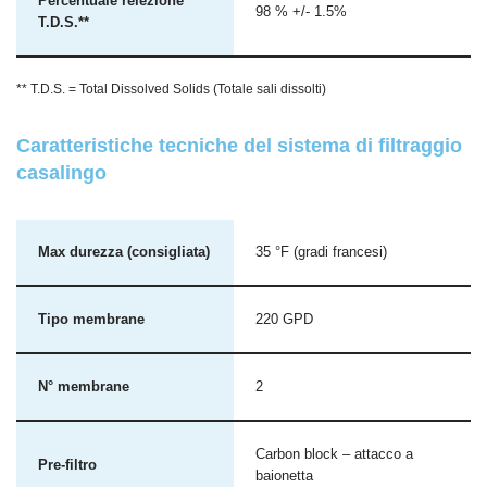
Percentuale reiezione
98 % +/- 1.5%
T.D.S.**
** T.D.S. = Total Dissolved Solids (Totale sali dissolti)
Caratteristiche tecniche del sistema di filtraggio
casalingo
Max durezza (consigliata)
35 °F (gradi francesi)
Tipo membrane
220 GPD
N° membrane
2
Carbon block – attacco a
Pre-filtro
baionetta