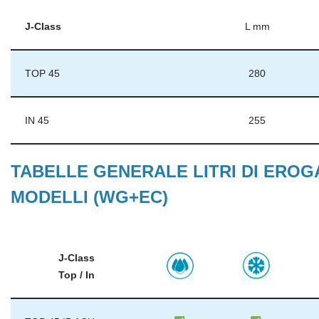
J-Class
L mm
TOP 45
280
IN 45
255
TABELLE GENERALE LITRI DI EROGA
MODELLI (WG+EC)
J-Class
Top / In