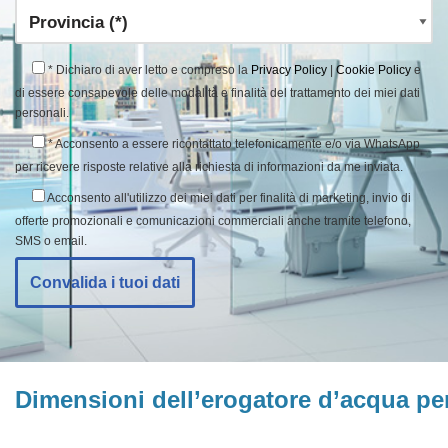
* Dichiaro di aver letto e compreso la
Privacy Policy
|
Cookie Policy
e
di essere consapevole delle modalità e finalità del trattamento dei miei dati
personali.
* Acconsento a essere ricontattato telefonicamente e/o via WhatsApp
per ricevere risposte relative alla richiesta di informazioni da me inviata.
Acconsento all'utilizzo dei miei dati per finalità di marketing, invio di
offerte promozionali e comunicazioni commerciali anche tramite telefono,
SMS o email.
Convalida i tuoi dati
Dimensioni dell’erogatore d’acqua per