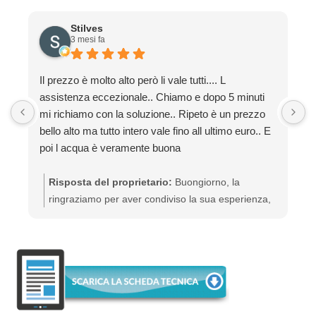
Stilves
3 mesi fa
Il prezzo è molto alto però li vale tutti.... L
O
assistenza eccezionale.. Chiamo e dopo 5 minuti
mi richiamo con la soluzione.. Ripeto è un prezzo
bello alto ma tutto intero vale fino all ultimo euro.. E
poi l acqua è veramente buona
Risposta del proprietario:
Buongiorno, la
ringraziamo per aver condiviso la sua esperienza,
di cui siamo entusiasti. Complimenti per aver
scelto di bere acqua di qualità dal rubinetto di
casa, eliminando le bottiglie di plastica! Sempre a
sua disposizione