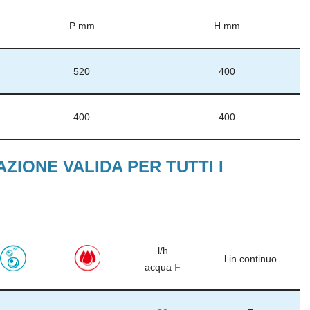
P mm
H mm
520
400
400
400
ZIONE VALIDA PER TUTTI I
l/h
l in continuo
acqua
F