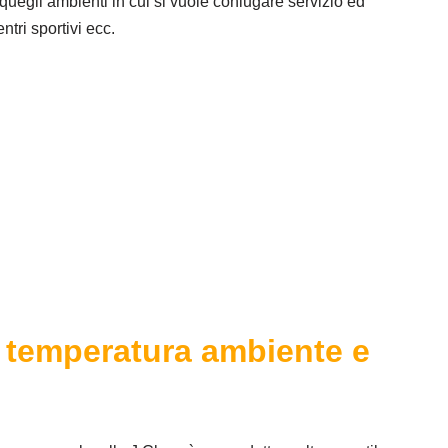
i quegli ambienti in cui si vuole coniugare servizio ed
ntri sportivi ecc.
, temperatura ambiente e