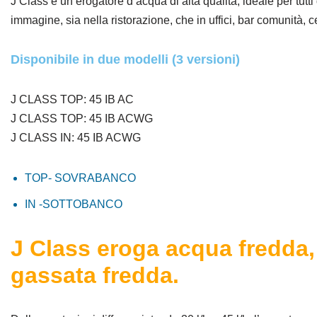
J Class è un erogatore d’acqua di alta qualità, ideale per tutt
immagine, sia nella ristorazione, che in uffici, bar comunità, ce
Disponibile in due modelli (3 versioni)
J CLASS TOP: 45 IB AC
J CLASS TOP: 45 IB ACWG
J CLASS IN: 45 IB ACWG
TOP- SOVRABANCO
IN -SOTTOBANCO
J Class eroga acqua fredda
gassata fredda.