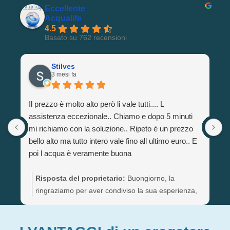
Eccellente
Acqualife
4.5
Basato su 762 recensioni
Stilves
3 mesi fa
Il prezzo è molto alto però li vale tutti.... L
assistenza eccezionale.. Chiamo e dopo 5 minuti
mi richiamo con la soluzione.. Ripeto è un prezzo
bello alto ma tutto intero vale fino all ultimo euro.. E
poi l acqua è veramente buona
Risposta del proprietario:
Buongiorno, la
ringraziamo per aver condiviso la sua esperienza,
di cui siamo entusiasti. Complimenti per aver
scelto di bere acqua di qualità dal rubinetto di
casa, eliminando le bottiglie di plastica! Sempre a