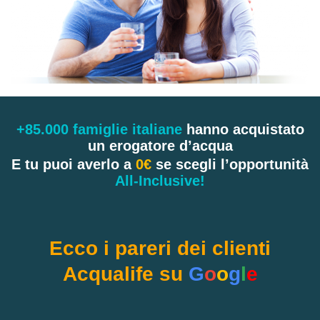
+85.000 famiglie italiane
hanno acquistato
un erogatore d’acqua
E tu puoi averlo a
0€
se scegli l’opportunità
All-Inclusive!
Ecco i pareri dei clienti
Acqualife su
G
o
o
g
l
e