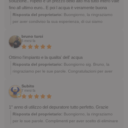
soluzione.. Ripeto è un prezzo bello alto ma tutto intero vale
fino all ultimo euro.. E poi l acqua è veramente buona
Risposta del proprietario:
Buongiorno, la ringraziamo
per aver condiviso la sua esperienza, di cui siamo
entusiasti. Complimenti per aver scelto di bere acqua di
qualità dal rubinetto di casa, eliminando le bottiglie di
bruno turci
5 mesi fa
plastica! Sempre a sua disposizione
Ottimo l'impianto e la qualita' dell' acqua
Risposta del proprietario:
Buongiorno sig. Bruno, la
ringraziamo per le sue parole. Congratulazioni per aver
scelto di bere acqua più leggera per lei, i suoi cari e
sostenere l'ambiente! Ci auguriamo di risentirla, sempre a
Subito
7 mesi fa
sua disposizione
1° anno di utilizzo del depuratore tutto perfetto. Grazie
Risposta del proprietario:
Buongiorno, la ringraziamo
per le sue parole. Complimenti per aver scelto di eliminare
la plastica e bere acqua più leggera già da un anno!