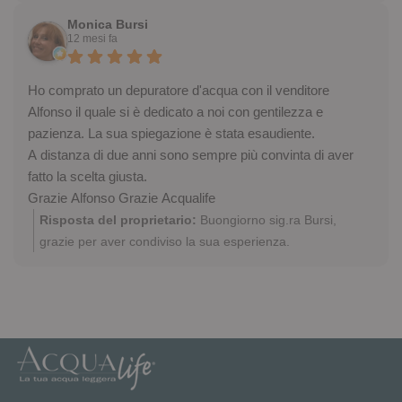
Sempre a sua disposizione
Monica Bursi
12 mesi fa
Ho comprato un depuratore d'acqua con il venditore
Alfonso il quale si è dedicato a noi con gentilezza e
pazienza. La sua spiegazione è stata esaudiente.
A distanza di due anni sono sempre più convinta di aver
fatto la scelta giusta.
Grazie Alfonso Grazie Acqualife
Risposta del proprietario:
Buongiorno sig.ra Bursi,
grazie per aver condiviso la sua esperienza.
Congratulazioni per aver scelto di eliminare le bottiglie di
plastica e bere acqua di qualità già da due anni! Siamo lieti
sia parte integrante della nostra grande famiglia. A
risentirla, restiamo a sua disposizione