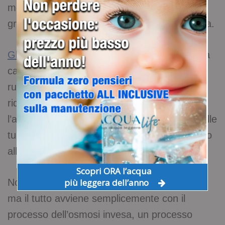
mette in prima fila per eliminare la plastica,
grazie agli erogatori d’acqua a osmosi inversa.
Gli erogatori acqua a uso domestico
hanno la
capacità di fornirti direttamente dal tuo
rubinetto di casa acqua naturale e gassata,
riducono eventuali sostanze indesiderate che
l’acqua generalmente potrebbe incontrare nelle
tubature durante il suo tragitto dall’acquedotto
all’abitazione.
Scopri ORA l’acqua
Non vengono utlizzati prodotti chimici o altro,
più leggera dell’anno
ma il tutto avviene semplicemente con il
processo dell’osmosi invesa, un processo