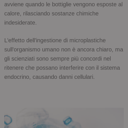
avviene quando le bottiglie vengono esposte al
calore, rilasciando sostanze chimiche
indesiderate.
L’effetto dell’ingestione di microplastiche
sull’organismo umano non è ancora chiaro, ma
gli scienziati sono sempre più concordi nel
ritenere che possano interferire con il sistema
endocrino, causando danni cellulari.