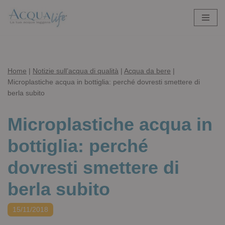
Vai
al
contenuto
Home
|
Notizie sull’acqua di qualità
|
Acqua da bere
|
Microplastiche acqua in bottiglia: perché dovresti smettere di
berla subito
Microplastiche acqua in
bottiglia: perché
dovresti smettere di
berla subito
15/11/2018