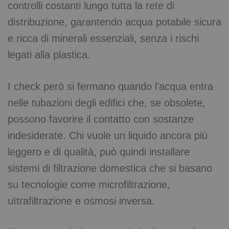
controlli costanti lungo tutta la rete di
distribuzione, garantendo acqua potabile sicura
e ricca di minerali essenziali, senza i rischi
legati alla plastica.
I check però si fermano quando l’acqua entra
nelle tubazioni degli edifici che, se obsolete,
possono favorire il contatto con sostanze
indesiderate. Chi vuole un liquido ancora più
leggero e di qualità, può quindi installare
sistemi di filtrazione domestica che si basano
su tecnologie come microfiltrazione,
uItrafiltrazione e osmosi inversa.