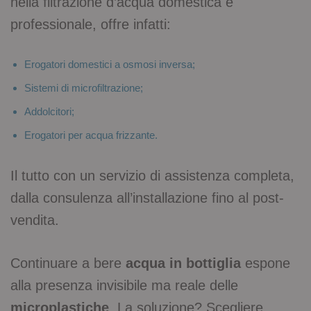
nella filtrazione d’acqua domestica e
professionale, offre infatti:
Erogatori domestici a osmosi inversa;
Sistemi di microfiltrazione;
Addolcitori;
Erogatori per acqua frizzante.
Il tutto con un servizio di assistenza completa,
dalla consulenza all’installazione fino al post-
vendita.
Continuare a bere
acqua in bottiglia
espone
alla presenza invisibile ma reale delle
microplastiche
. La soluzione? Scegliere