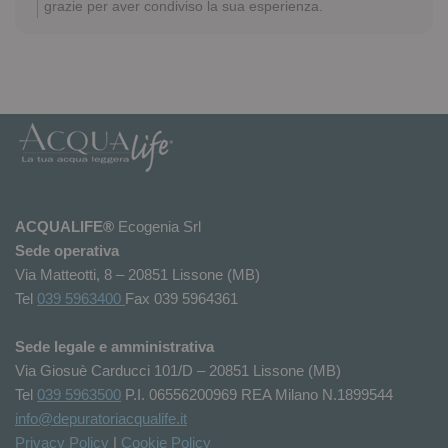
grazie per aver condiviso la sua esperienza.
Congratulazioni per aver scelto di eliminare le bottiglie di
plastica e bere acqua di qualità già da due anni! Siamo lieti
sia parte integrante della nostra grande famiglia. A
risentirla, restiamo a sua disposizione
ACQUALIFE®
Ecogenia Srl
Sede operativa
Via Matteotti, 8 – 20851 Lissone (MB)
Tel
039 5963400
Fax 039 5964361
Sede legale e amministrativa
Via Giosuè Carducci 101/D – 20851 Lissone (MB)
Tel
039 5963500
P.I. 06556200969 REA Milano N.1899544
info@depuratoriacqualife.it
Privacy Policy
|
Cookie Policy