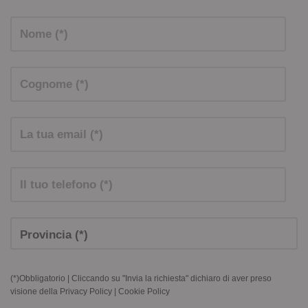
(*)Obbligatorio | Cliccando su "Invia la richiesta" dichiaro di aver preso
visione della
Privacy Policy
|
Cookie Policy