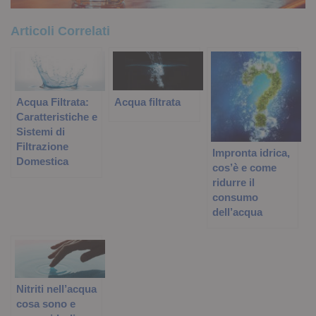
Articoli Correlati
Acqua Filtrata:
Acqua filtrata
Caratteristiche e
Sistemi di
Filtrazione
Impronta idrica,
Domestica
cos’è e come
ridurre il
consumo
dell’acqua
Nitriti nell’acqua
cosa sono e