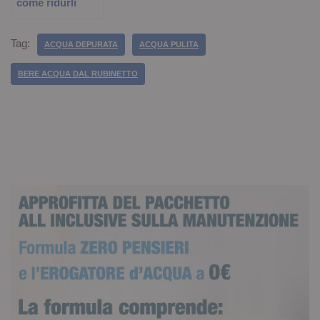
come ridurli
Tag:
ACQUA DEPURATA
ACQUA PULITA
BERE ACQUA DAL RUBINETTO