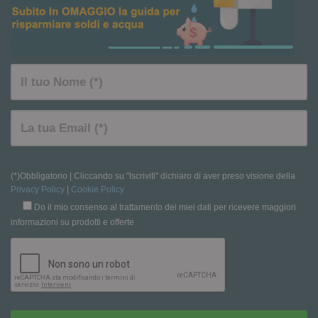
(*)Obbligatorio | Cliccando su "Iscriviti" dichiaro di aver preso visione della
Privacy Policy
|
Cookie Policy
Do il mio consenso al trattamento dei miei dati per ricevere maggiori
informazioni su prodotti e offerte
Scopri cosa bevi a casa →