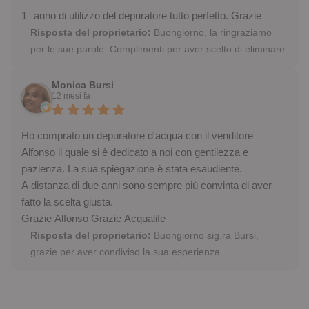
1° anno di utilizzo del depuratore tutto perfetto. Grazie
Risposta del proprietario:
Buongiorno, la ringraziamo
per le sue parole. Complimenti per aver scelto di eliminare
la plastica e bere acqua più leggera già da un anno!
Sempre a sua disposizione
Monica Bursi
12 mesi fa
Ho comprato un depuratore d'acqua con il venditore
Alfonso il quale si è dedicato a noi con gentilezza e
pazienza. La sua spiegazione è stata esaudiente.
A distanza di due anni sono sempre più convinta di aver
fatto la scelta giusta.
Grazie Alfonso Grazie Acqualife
Risposta del proprietario:
Buongiorno sig.ra Bursi,
grazie per aver condiviso la sua esperienza.
Congratulazioni per aver scelto di eliminare le bottiglie di
plastica e bere acqua di qualità già da due anni! Siamo lieti
sia parte integrante della nostra grande famiglia. A