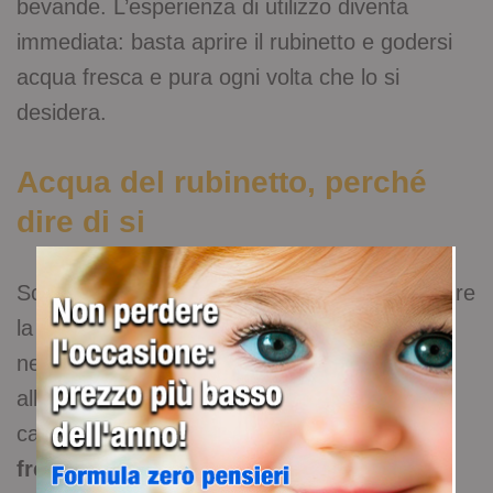
bevande. L’esperienza di utilizzo diventa
immediata: basta aprire il rubinetto e godersi
acqua fresca e pura ogni volta che lo si
desidera.
Acqua del rubinetto, perché
dire di si
Scegliere acqua del rubinetto significa ampliare
la consapevolezza sul ruolo di questo liquido
nella vita quotidiana. Con l’uso di tecnologie
all’avanguardia, gli erogatori d’acqua per la
casa proposti da
Acqualife offrono acqua
fresca, leggera e gustosa
, con un impatto