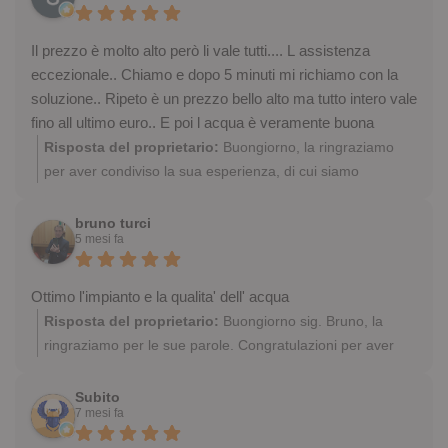
Il prezzo è molto alto però li vale tutti.... L assistenza
eccezionale.. Chiamo e dopo 5 minuti mi richiamo con la
soluzione.. Ripeto è un prezzo bello alto ma tutto intero vale
fino all ultimo euro.. E poi l acqua è veramente buona
Risposta del proprietario:
Buongiorno, la ringraziamo
per aver condiviso la sua esperienza, di cui siamo
entusiasti. Complimenti per aver scelto di bere acqua di
qualità dal rubinetto di casa, eliminando le bottiglie di
bruno turci
5 mesi fa
plastica! Sempre a sua disposizione
Ottimo l'impianto e la qualita' dell' acqua
Risposta del proprietario:
Buongiorno sig. Bruno, la
ringraziamo per le sue parole. Congratulazioni per aver
scelto di bere acqua più leggera per lei, i suoi cari e
sostenere l'ambiente! Ci auguriamo di risentirla, sempre a
Subito
7 mesi fa
sua disposizione