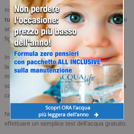
In questo modo
favorirai il benessere di
tutta la famiglia con l’acqua leggera
e sarai
anche un po’ più sostenibile, facendo bella
figura con tutta la prole.
In conclusione, per cambiare vita migliorando
la tua salute e riducendo gli sforzi fisici,
mantenendoti idratato e al passo con i tempi,
scegli un sistema di filtrazione acqua nella tua
casa.
Scopri ORA l’acqua
Non perdere altro tempo, per iniziare ti basta
più leggera dell’anno
effettuare un semplice test dell’acqua gratuito.