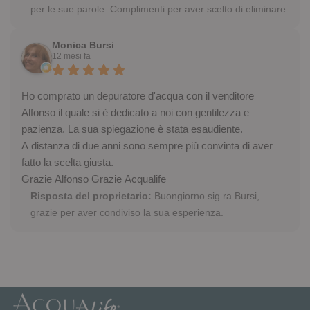
per le sue parole. Complimenti per aver scelto di eliminare
la plastica e bere acqua più leggera già da un anno!
Sempre a sua disposizione
Monica Bursi
12 mesi fa
Ho comprato un depuratore d'acqua con il venditore
Alfonso il quale si è dedicato a noi con gentilezza e
pazienza. La sua spiegazione è stata esaudiente.
A distanza di due anni sono sempre più convinta di aver
fatto la scelta giusta.
Grazie Alfonso Grazie Acqualife
Risposta del proprietario:
Buongiorno sig.ra Bursi,
grazie per aver condiviso la sua esperienza.
Congratulazioni per aver scelto di eliminare le bottiglie di
plastica e bere acqua di qualità già da due anni! Siamo lieti
sia parte integrante della nostra grande famiglia. A
risentirla, restiamo a sua disposizione