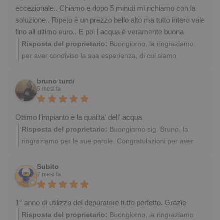
eccezionale.. Chiamo e dopo 5 minuti mi richiamo con la
soluzione.. Ripeto è un prezzo bello alto ma tutto intero vale
fino all ultimo euro.. E poi l acqua è veramente buona
Risposta del proprietario:
Buongiorno, la ringraziamo
per aver condiviso la sua esperienza, di cui siamo
entusiasti. Complimenti per aver scelto di bere acqua di
qualità dal rubinetto di casa, eliminando le bottiglie di
bruno turci
5 mesi fa
plastica! Sempre a sua disposizione
Ottimo l'impianto e la qualita' dell' acqua
Risposta del proprietario:
Buongiorno sig. Bruno, la
ringraziamo per le sue parole. Congratulazioni per aver
scelto di bere acqua più leggera per lei, i suoi cari e
sostenere l'ambiente! Ci auguriamo di risentirla, sempre a
Subito
7 mesi fa
sua disposizione
1° anno di utilizzo del depuratore tutto perfetto. Grazie
Risposta del proprietario:
Buongiorno, la ringraziamo