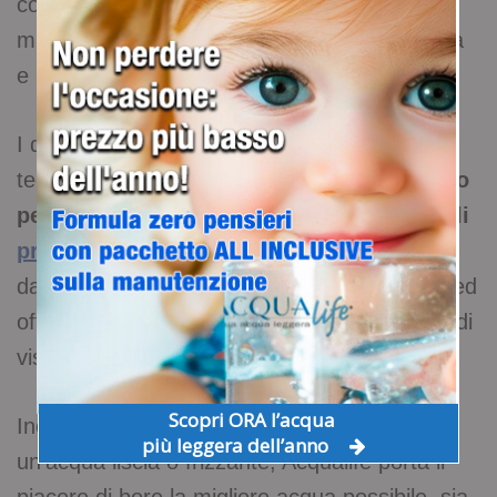
consumatori che preferiscono le soluzioni
migliori per la propria casa, la propria famiglia
e per il loro ambiente di lavoro.
I distributori Acqualife dispongono delle
tecnologie di ultima generazione e
impiegano
per la filtrazione dell’acqua i più funzionali
processi di osmosi
, in grado di rimuovere
dall’acqua tutte le sostanze in essa presenti ed
offrire così un’acqua filtrata sotto tutti i punti di
vista.
Scopri ORA l’acqua
Inoltre grazie la possibilità di scegliere
più leggera dell’anno
un’acqua liscia o frizzante, Acqualife porta il
piacere di bere la migliore acqua possibile, sia