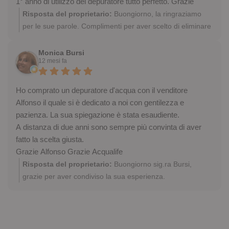
1° anno di utilizzo del depuratore tutto perfetto. Grazie
Risposta del proprietario:
Buongiorno, la ringraziamo
per le sue parole. Complimenti per aver scelto di eliminare
la plastica e bere acqua più leggera già da un anno!
Sempre a sua disposizione
Monica Bursi
12 mesi fa
Ho comprato un depuratore d'acqua con il venditore
Alfonso il quale si è dedicato a noi con gentilezza e
pazienza. La sua spiegazione è stata esaudiente.
A distanza di due anni sono sempre più convinta di aver
fatto la scelta giusta.
Grazie Alfonso Grazie Acqualife
Risposta del proprietario:
Buongiorno sig.ra Bursi,
grazie per aver condiviso la sua esperienza.
Congratulazioni per aver scelto di eliminare le bottiglie di
plastica e bere acqua di qualità già da due anni! Siamo lieti
sia parte integrante della nostra grande famiglia. A
risentirla, restiamo a sua disposizione