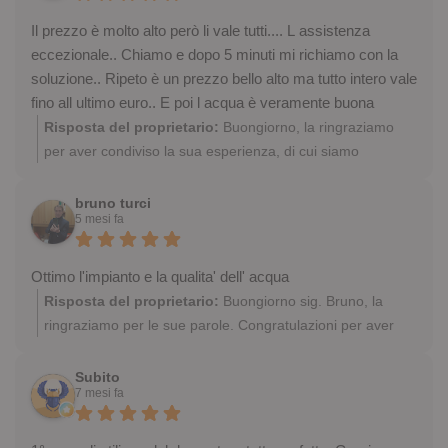
Il prezzo è molto alto però li vale tutti.... L assistenza
eccezionale.. Chiamo e dopo 5 minuti mi richiamo con la
soluzione.. Ripeto è un prezzo bello alto ma tutto intero vale
fino all ultimo euro.. E poi l acqua è veramente buona
Risposta del proprietario:
Buongiorno, la ringraziamo
per aver condiviso la sua esperienza, di cui siamo
entusiasti. Complimenti per aver scelto di bere acqua di
qualità dal rubinetto di casa, eliminando le bottiglie di
bruno turci
5 mesi fa
plastica! Sempre a sua disposizione
Ottimo l'impianto e la qualita' dell' acqua
Risposta del proprietario:
Buongiorno sig. Bruno, la
ringraziamo per le sue parole. Congratulazioni per aver
scelto di bere acqua più leggera per lei, i suoi cari e
sostenere l'ambiente! Ci auguriamo di risentirla, sempre a
Subito
7 mesi fa
sua disposizione