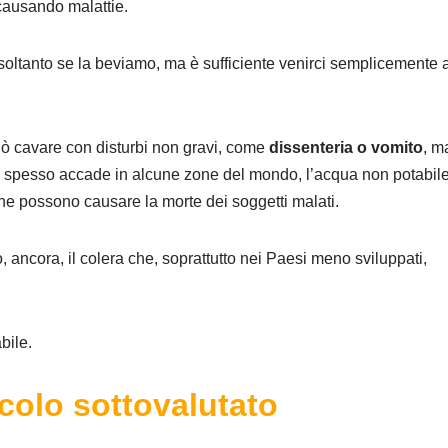
causando malattie.
soltanto se la beviamo, ma è sufficiente venirci semplicemente 
 può cavare con disturbi non gravi, come
dissenteria o vomito
, m
e spesso accade in alcune zone del mondo, l’acqua non potabil
e possono causare la morte dei soggetti malati.
o, ancora, il colera che, soprattutto nei Paesi meno sviluppati,
bile.
colo sottovalutato