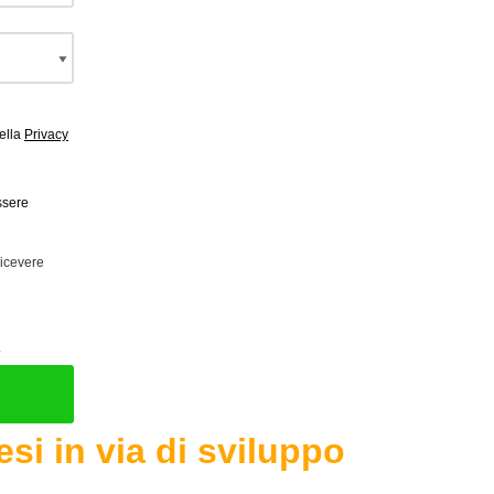
della
Privacy
ssere
ricevere
.
si in via di sviluppo