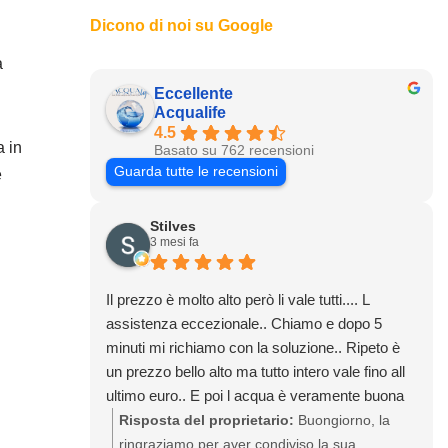
Dicono di noi su Google
a
Eccellente
Acqualife
4.5
a in
Basato su 762 recensioni
Guarda tutte le recensioni
e
Stilves
3 mesi fa
Il prezzo è molto alto però li vale tutti.... L
assistenza eccezionale.. Chiamo e dopo 5
minuti mi richiamo con la soluzione.. Ripeto è
un prezzo bello alto ma tutto intero vale fino all
ultimo euro.. E poi l acqua è veramente buona
Risposta del proprietario:
Buongiorno, la
ringraziamo per aver condiviso la sua