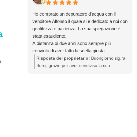
Ho comprato un depuratore d'acqua con il
venditore Alfonso il quale si è dedicato a noi con
gentilezza e pazienza. La sua spiegazione è
a
stata esaudiente.
A distanza di due anni sono sempre più
convinta di aver fatto la scelta giusta.
Grazie Alfonso Grazie Acqualife
Risposta del proprietario:
Buongiorno sig.ra
Bursi, grazie per aver condiviso la sua
esperienza. Congratulazioni per aver scelto di
eliminare le bottiglie di plastica e bere acqua di
qualità già da due anni! Siamo lieti sia parte
integrante della nostra grande famiglia. A
risentirla, restiamo a sua disposizione