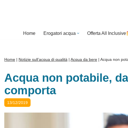
Vai
al
contenuto
Home
Erogatori acqua
Offerta All Inclusive
Home
|
Notizie sull’acqua di qualità
|
Acqua da bere
|
Acqua non pota
Acqua non potabile, d
comporta
13/12/2019