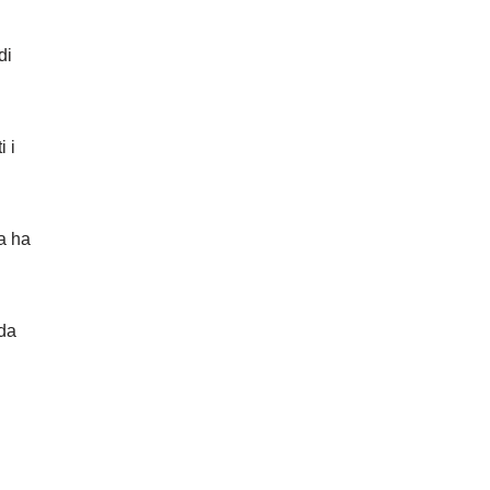
di
i i
a ha
ida