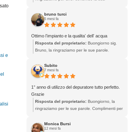
usato
esperienza, di cui siamo entusiasti.
Complimenti per aver scelto di bere acqua di
bruno turci
5 mesi fa
qualità dal rubinetto di casa, eliminando le
bottiglie di plastica! Sempre a sua disposizione
Ottimo l'impianto e la qualita' dell' acqua
Risposta del proprietario:
Buongiorno sig.
Bruno, la ringraziamo per le sue parole.
si e
Congratulazioni per aver scelto di bere acqua
più leggera per lei, i suoi cari e sostenere
Subito
7 mesi fa
l'ambiente! Ci auguriamo di risentirla, sempre
del
a sua disposizione
1° anno di utilizzo del depuratore tutto perfetto.
Grazie
Risposta del proprietario:
Buongiorno, la
alisi
ringraziamo per le sue parole. Complimenti per
aver scelto di eliminare la plastica e bere
acqua più leggera già da un anno! Sempre a
Monica Bursi
12 mesi fa
sua disposizione