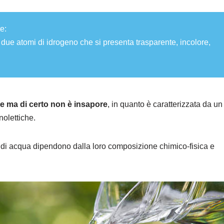
e:
ue atomi di idrogeno che si presenta trasparente, incolore,
re ma di certo non è insapore
, in quanto è caratterizzata da un
nolettiche.
ie di acqua dipendono dalla loro composizione chimico-fisica e