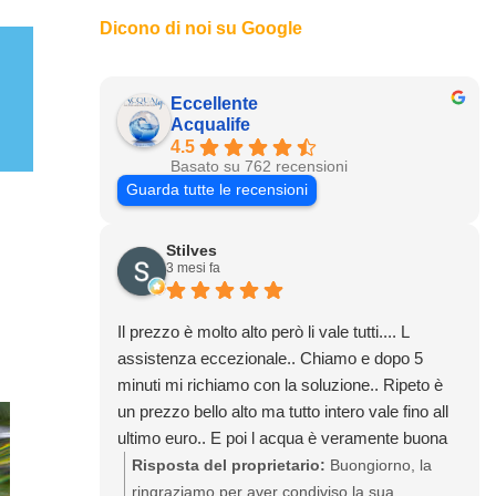
Dicono di noi su Google
Eccellente
Acqualife
4.5
Basato su 762 recensioni
Guarda tutte le recensioni
Stilves
3 mesi fa
Il prezzo è molto alto però li vale tutti.... L
assistenza eccezionale.. Chiamo e dopo 5
minuti mi richiamo con la soluzione.. Ripeto è
un prezzo bello alto ma tutto intero vale fino all
ultimo euro.. E poi l acqua è veramente buona
Risposta del proprietario:
Buongiorno, la
ringraziamo per aver condiviso la sua