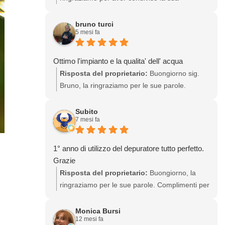
esperienza, di cui siamo entusiasti.
Complimenti per aver scelto di bere acqua di
bruno turci
5 mesi fa
qualità dal rubinetto di casa, eliminando le
bottiglie di plastica! Sempre a sua disposizione
Ottimo l'impianto e la qualita' dell' acqua
Risposta del proprietario:
Buongiorno sig.
Bruno, la ringraziamo per le sue parole.
Congratulazioni per aver scelto di bere acqua
più leggera per lei, i suoi cari e sostenere
Subito
7 mesi fa
l'ambiente! Ci auguriamo di risentirla, sempre
a sua disposizione
1° anno di utilizzo del depuratore tutto perfetto.
Grazie
Risposta del proprietario:
Buongiorno, la
ringraziamo per le sue parole. Complimenti per
aver scelto di eliminare la plastica e bere
acqua più leggera già da un anno! Sempre a
Monica Bursi
12 mesi fa
sua disposizione