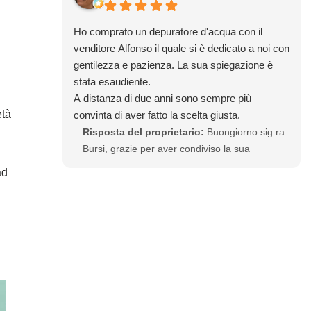
Ho comprato un depuratore d'acqua con il
venditore Alfonso il quale si è dedicato a noi con
gentilezza e pazienza. La sua spiegazione è
stata esaudiente.
A distanza di due anni sono sempre più
età
convinta di aver fatto la scelta giusta.
Grazie Alfonso Grazie Acqualife
Risposta del proprietario:
Buongiorno sig.ra
Bursi, grazie per aver condiviso la sua
esperienza. Congratulazioni per aver scelto di
ad
eliminare le bottiglie di plastica e bere acqua di
qualità già da due anni! Siamo lieti sia parte
integrante della nostra grande famiglia. A
risentirla, restiamo a sua disposizione