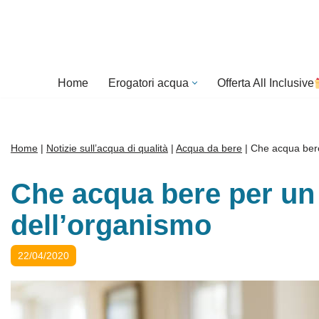
Vai
al
contenuto
Home
Erogatori acqua
Offerta All Inclusive
Home
|
Notizie sull’acqua di qualità
|
Acqua da bere
|
Che acqua bere
Che acqua bere per un 
dell’organismo
22/04/2020