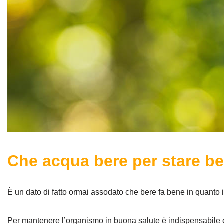
Che acqua bere per stare b
È un dato di fatto ormai assodato che bere fa bene in quanto i
Per mantenere l’organismo in buona salute è indispensabile ch