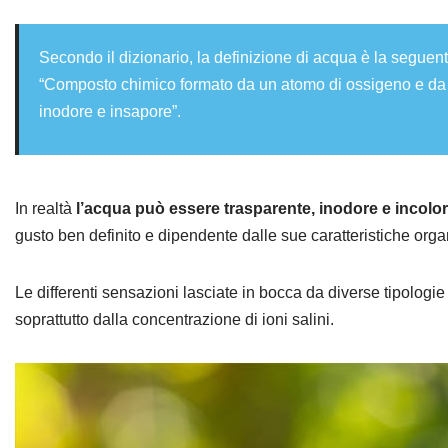
Secondo il dizionario, la definizione di acqua è la seguent
“Composto chimico formato da un atomo di ossigeno e da d
inodore e insapore”.
In realtà
l’acqua può essere trasparente, inodore e incolo
gusto ben definito e dipendente dalle sue caratteristiche orga
Le differenti sensazioni lasciate in bocca da diverse tipolog
soprattutto dalla concentrazione di ioni salini.